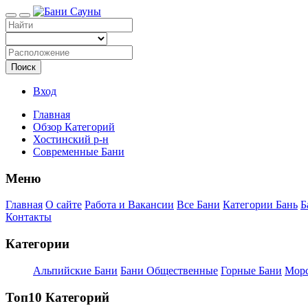
Поиск
Вход
Главная
Обзор Категорий
Хостинский р-н
Современные Бани
Меню
Главная
О сайте
Работа и Вакансии
Все Бани
Категории Бань
Б
Контакты
Категории
Альпийские Бани
Бани Общественные
Горные Бани
Морс
Топ10 Категорий