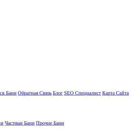
ск Бани
Обратная Связь
Блог
SEO Специалист
Карта Сайта
ни
Частные Бани
Прочие Бани