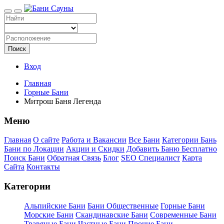
Поиск
Вход
Главная
Горные Бани
Митрош Баня Легенда
Меню
Главная
О сайте
Работа и Вакансии
Все Бани
Категории Бань
Бани по Локации
Акции и Скидки
Добавить Баню Бесплатно
Поиск Бани
Обратная Связь
Блог
SEO Специалист
Карта
Сайта
Контакты
Категории
Альпийские Бани
Бани Общественные
Горные Бани
Морские Бани
Скандинавские Бани
Современные Бани
Травяные Бани
Частные Бани
Прочие Бани