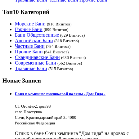
Топ10 Категорий
Морские Бани
(918 Визитов)
Горные Бани
(899 Визитов)
Бани Общественные
(829 Визитов)
Альпийские Бани
(818 Визитов)
Частные Бани
(784 Визитов)
Прочие Бани
(641 Визитов)
Скандинавские Бани
(636 Визитов)
Современные Бани
(562 Визитов)
Травяные Бани
(515 Визитов)
Новые Записи
Баня в кемпинге пикниковой поляны «Дом Гида»
СТ Огонёк-2, дом 93
село Пластунка
Сочи, Краснодарский край 354000
Российская Федерация
Отдых в бане Сочи кемпинга "Дом гида" на дровах с
полной организацией релакса и досуга.