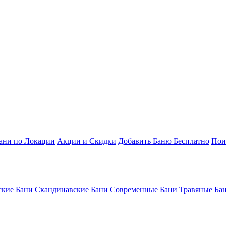
ани по Локации
Акции и Скидки
Добавить Баню Бесплатно
Пои
кие Бани
Скандинавские Бани
Современные Бани
Травяные Ба