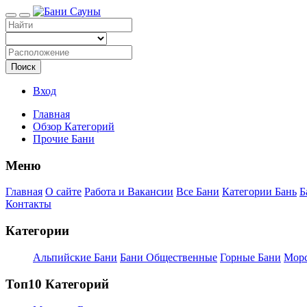
Поиск
Вход
Главная
Обзор Категорий
Прочие Бани
Меню
Главная
О сайте
Работа и Вакансии
Все Бани
Категории Бань
Б
Контакты
Категории
Альпийские Бани
Бани Общественные
Горные Бани
Морс
Топ10 Категорий