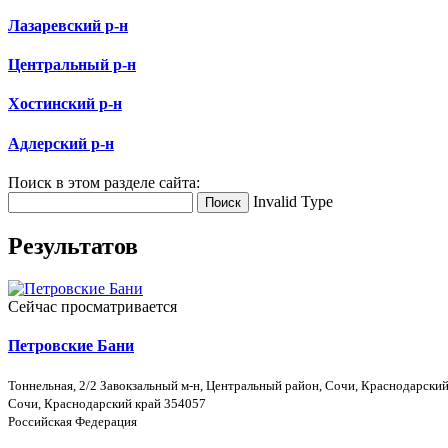
Лазаревский р-н
Центральный р-н
Хостинский р-н
Адлерский р-н
Поиск в этом разделе сайта:
Invalid Type
Поиск
Результатов
Сейчас просматривается
Петровские Бани
Тоннельная, 2/2 Завокзальный м-н, Центральный район, Сочи, Краснодарский
Сочи, Краснодарский край 354057
Российская Федерация