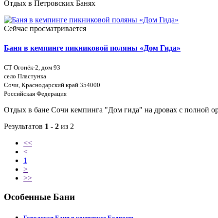
Отдых в Петровских Банях
Сейчас просматривается
Баня в кемпинге пикниковой поляны «Дом Гида»
СТ Огонёк-2, дом 93
село Пластунка
Сочи, Краснодарский край 354000
Российская Федерация
Отдых в бане Сочи кемпинга "Дом гида" на дровах с полной ор
Результатов
1 - 2
из 2
<<
<
1
>
>>
Особенные Бани
Городская Баня в комплексе Бодрость