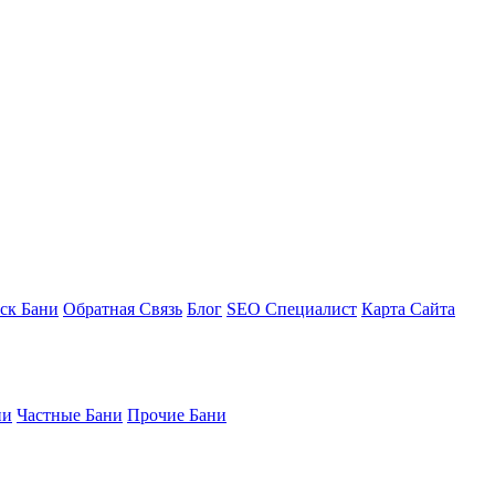
ск Бани
Обратная Связь
Блог
SEO Специалист
Карта Сайта
ни
Частные Бани
Прочие Бани