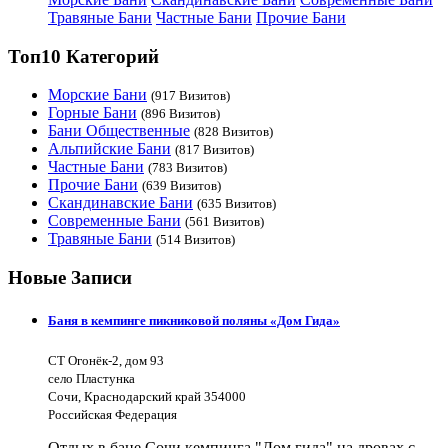
Травяные Бани
Частные Бани
Прочие Бани
Топ10 Категорий
Морские Бани
(917 Визитов)
Горные Бани
(896 Визитов)
Бани Общественные
(828 Визитов)
Альпийские Бани
(817 Визитов)
Частные Бани
(783 Визитов)
Прочие Бани
(639 Визитов)
Скандинавские Бани
(635 Визитов)
Современные Бани
(561 Визитов)
Травяные Бани
(514 Визитов)
Новые Записи
Баня в кемпинге пикниковой поляны «Дом Гида»
СТ Огонёк-2, дом 93
село Пластунка
Сочи, Краснодарский край 354000
Российская Федерация
Отдых в бане Сочи кемпинга "Дом гида" на дровах с