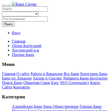
Поиск
Вход
Главная
Обзор Категорий
Хостинский р-н
Прочие Бани
Меню
Главная
О сайте
Работа и Вакансии
Все Бани
Категории Бань
Бани по Локации
Акции и Скидки
Добавить Баню Бесплатно
Поиск Бани
Обратная Связь
Блог
SEO Специалист
Карта
Сайта
Контакты
Категории
Альпийские Бани
Бани Общественные
Горные Бани
Морские Бани
Скандинавские Бани
Современные Бани