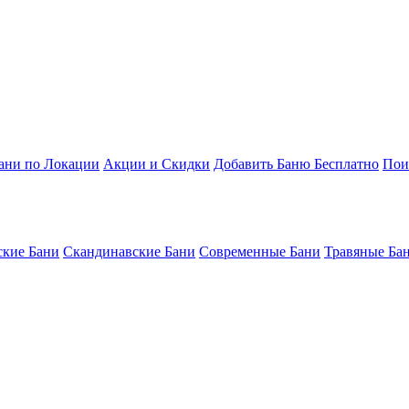
ани по Локации
Акции и Скидки
Добавить Баню Бесплатно
Пои
кие Бани
Скандинавские Бани
Современные Бани
Травяные Ба