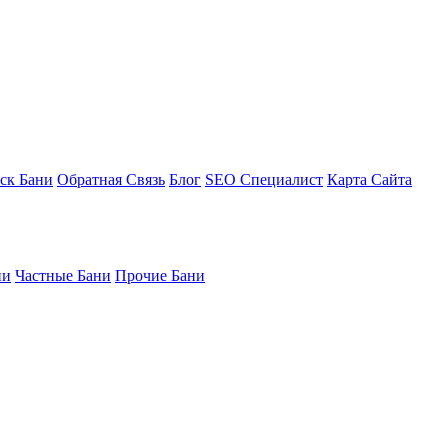
ск Бани
Обратная Связь
Блог
SEO Специалист
Карта Сайта
ни
Частные Бани
Прочие Бани