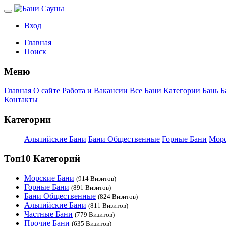
Вход
Главная
Поиск
Меню
Главная
О сайте
Работа и Вакансии
Все Бани
Категории Бань
Б
Контакты
Категории
Альпийские Бани
Бани Общественные
Горные Бани
Морс
Топ10 Категорий
Морские Бани
(914 Визитов)
Горные Бани
(891 Визитов)
Бани Общественные
(824 Визитов)
Альпийские Бани
(811 Визитов)
Частные Бани
(779 Визитов)
Прочие Бани
(635 Визитов)